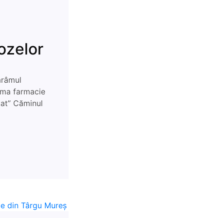
ozelor
ărâmul
ima farmacie
tat” Căminul