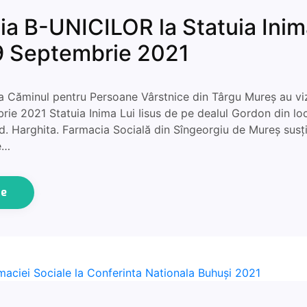
ia B-UNICILOR la Statuia Inim
 9 Septembrie 2021
a Căminul pentru Persoane Vârstnice din Târgu Mureș au viz
ie 2021 Statuia Inima Lui Iisus de pe dealul Gordon din loc
ud. Harghita. Farmacia Socială din Sîngeorgiu de Mureș susț
de…
ue