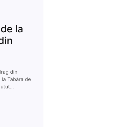
 de la
din
drag din
i la Tabăra de
 putut…