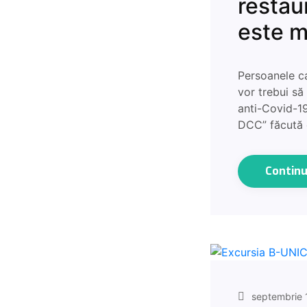
restaur
este m
Persoanele ca
vor trebui să
anti-Covid-1
DCC” făcută
Contin
septembrie 