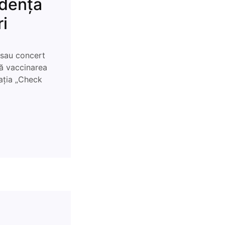
idența
i
 sau concert
tă vaccinarea
ația „Check