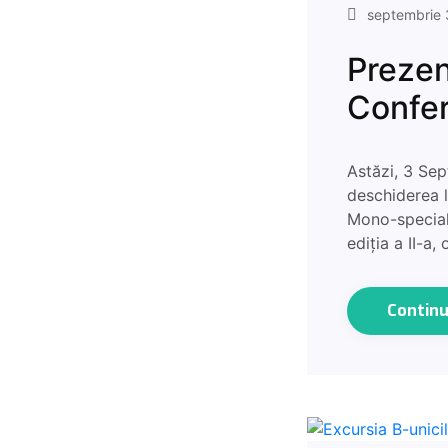
septembrie 
Prezen
Confer
Astăzi, 3 Se
deschiderea l
Mono-speciali
ediția a II-a
Contin