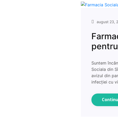
august 23, 
Farmac
pentr
Suntem încân
Sociala din S
avizul din p
infecției cu v
Contin