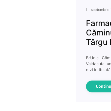
septembrie 
Farmac
Căminu
Târgu
B-Unicii Cămi
Vaidacuta, un
o zi intitula
Contin