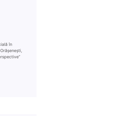
ală în
 Orășenești,
erspective”