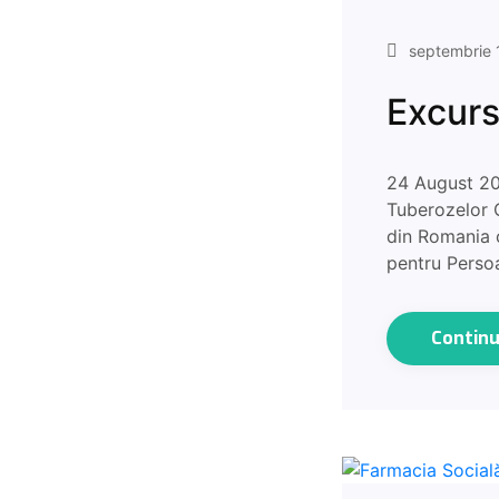
septembrie 
Excurs
24 August 202
Tuberozelor 
din Romania c
pentru Pers
Contin