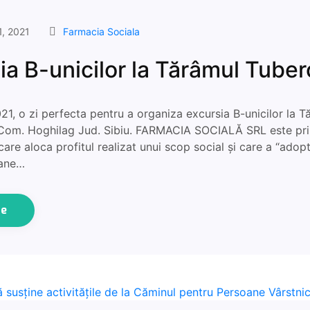
1, 2021
Farmacia Sociala
ia B-unicilor la Tărâmul Tuber
1, o zi perfecta pentru a organiza excursia B-unicilor la T
Com. Hoghilag Jud. Sibiu. FARMACIA SOCIALĂ SRL este pr
are aloca profitul realizat unui scop social și care a “adop
oane…
ue