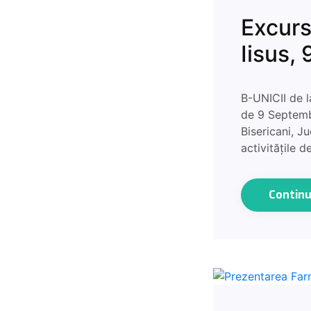
Excurs
Iisus,
B-UNICII de l
de 9 Septembr
Bisericani, J
activitățile 
Contin