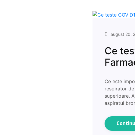
august 20, 
Ce tes
Farmac
Ce este impo
respirator de 
superioare. As
aspiratul bro
Contin