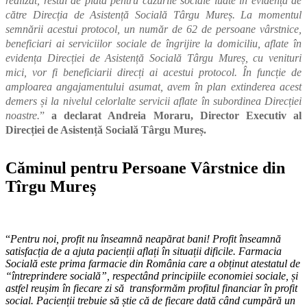
realizat, restul de plată pentru cazurile sociale luate în evidență de
către Direcția de Asistență Socială Târgu Mureș. La momentul
semnării acestui protocol, un număr de 62 de persoane vârstnice,
beneficiari ai serviciilor sociale de îngrijire la domiciliu, aflate în
evidența Direcției de Asistență Socială Târgu Mureș, cu venituri
mici, vor fi beneficiarii direcți ai acestui protocol. În funcție de
amploarea angajamentului asumat, avem în plan extinderea acest
demers și la nivelul celorlalte servicii aflate în subordinea Direcției
noastre.
”
a declarat Andreia Moraru, Director Executiv al
Direcției de Asistență Socială Târgu Mureș.
Căminul pentru Persoane Vârstnice din
Tîrgu Mureș
“
Pentru noi, profit nu înseamnă neapărat bani! Profit înseamnă
satisfacția de a ajuta pacienții aflați în situații dificile. Farmacia
Socială este prima farmacie din România care a obținut atestatul de
“întreprindere socială”, respectând principiile economiei sociale, și
astfel reușim în fiecare zi să transformăm profitul financiar în profit
social. Pacienții trebuie să știe că de fiecare dată când cumpără un