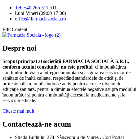
Tel: +40 265 311 511
Luni-Vineri (09:00-17:00)
office@farmaciasociala.ro
Edit Content
Despre noi
Scopul principal al societății FARMACIA SOCIALĂ S.R.L,
conform actului constitutiv, nu este profitul
, ci îmbunătățirea
condițiilor de viață a întregii comunități și asigurarea serviciilor de
sănătate de înaltă calitate, respectând standardele de etică și de
profesionalism, implicându-se activ pentru a crește nivelul de
educație sanitară, pentru a diminua efectele negative asupra mediului
înconjurător și pentru a îmbunătăți accesul la medicamente și la
servicii medicale.
Citeste mai mult
Contactează-ne acum
Strada Budiului 274, Sângeorgiu de Mureș , Cod Postal