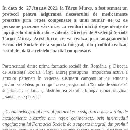
În data de 27 August 2021, la Târgu Mureș, a fost semnat un
protocol pentru asigurarea necesarului de medicamente
prescrise prin rețete compensate a unui număr de 62 de
persoane persoane vârstnice, cu venituri mici și dependențe de
îngrijire la domiciliu din evidența Direcției de Asistență Socială
Târgu Mureș. Acest lucru se va realiza prin angajamentul
Farmaciei Sociale de a suporta integral, din profitul realizat,
restul de plată a rețetelor parțial compensate.
Parteneriatul dintre prima farmacie socială din România și Direcția
de Asistență Socială Târgu Mureș presupune implicarea activă a
ambilor parteneri în vederea susținerii campaniilor de educație
privind sănătatea, prin organizarea programului “Școala de sănătate”
și totodată, editarea și distribuirea ziarului bilingv român-maghiar
„Sănătatea-Egészég”.
„Scopul principal al acestui protocol este asigurarea necesarului de
medicamente prescrise prin rețete compensate, prin intermediul
angajamentului Farmaciei Sociale de a suporta integral, din profitul