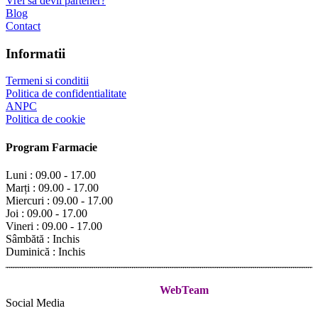
Vrei să devii partener?
Blog
Contact
Informatii
Termeni si conditii
Politica de confidentialitate
ANPC
Politica de cookie
Program Farmacie
Luni :
09.00 - 17.00
Marți :
09.00 - 17.00
Miercuri :
09.00 - 17.00
Joi :
09.00 - 17.00
Vineri :
09.00 - 17.00
Sâmbătă :
Inchis
Duminică :
Inchis
© 2021, Farmacia Sociala. All Rights Reserved.
Servicii web
design si gazduire site oferite de
WebTeam
Social Media