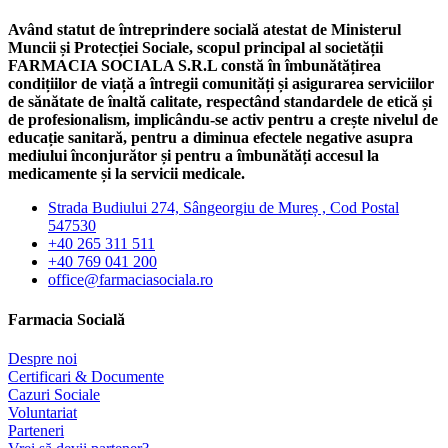
Având statut de întreprindere socială atestat de Ministerul
Muncii și Protecției Sociale, scopul principal al societății
FARMACIA SOCIALA S.R.L constă în îmbunătățirea
condițiilor de viață a întregii comunități și asigurarea serviciilor
de sănătate de înaltă calitate, respectând standardele de etică și
de profesionalism, implicându-se activ pentru a crește nivelul de
educație sanitară, pentru a diminua efectele negative asupra
mediului înconjurător și pentru a îmbunătăți accesul la
medicamente și la servicii medicale.
Strada Budiului 274, Sângeorgiu de Mureș , Cod Postal
547530
+40 265 311 511
+40 769 041 200
office@farmaciasociala.ro
Farmacia Socială
Despre noi
Certificari & Documente
Cazuri Sociale
Voluntariat
Parteneri